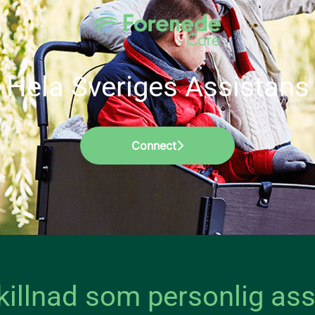
Hela Sveriges Assistans
Connect
killnad som personlig ass