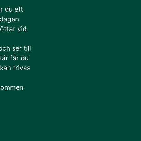
r du ett
ardagen
töttar vid
h ser till
Här får du
kan trivas
älkommen