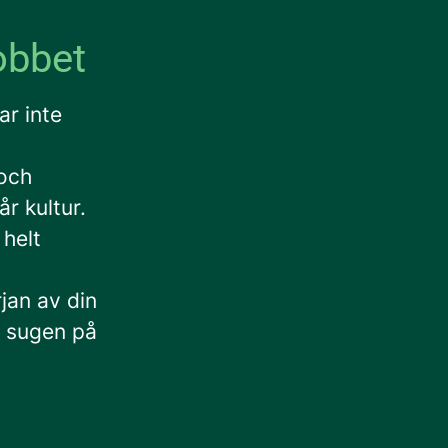
jobbet
ar inte
och
r kultur.
 helt
rjan av din
är sugen på