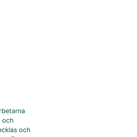
rbetarna
d och
ecklas och