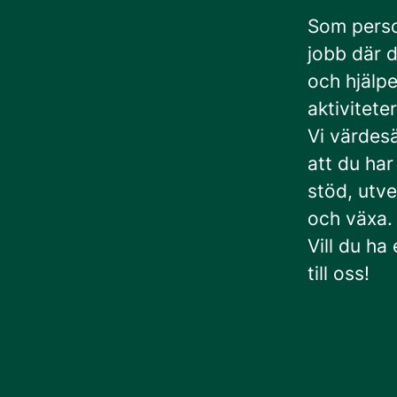
Som perso
jobb där d
och hjälpe
aktivitete
Vi värdes
att du har
stöd, utve
och växa.
Vill du ha
till oss!