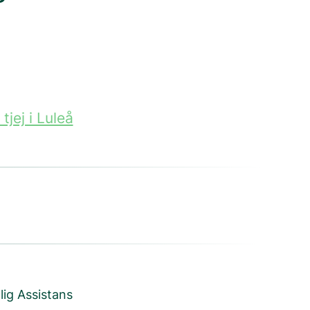
tjej i Luleå
lig Assistans