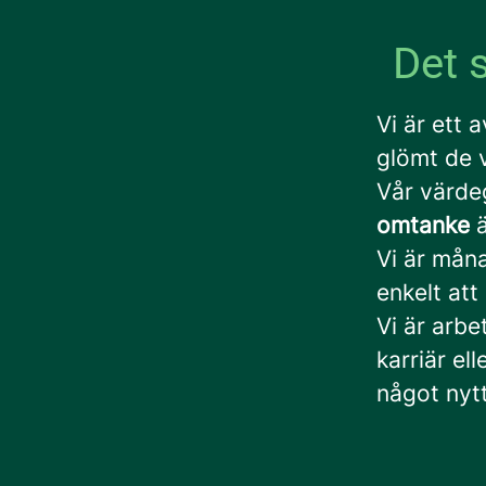
Det s
Vi är ett 
glömt de v
Vår värd
omtanke
ä
Vi är måna
enkelt att
Vi är arbe
karriär el
något nytt