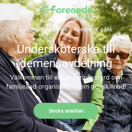
Dela sidan
KARRIÄRMENY
OMSORGSPERSONAL
·
FORENEDE CARE
Undersköterska till
demensavdelning
Välkommen till en värderingsstyrd och
familjeägd organisation som gör skillnad!
Skicka ansökan