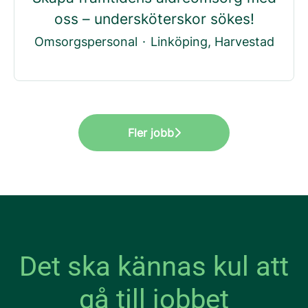
oss – undersköterskor sökes!
Omsorgspersonal
·
Linköping, Harvestad
Fler jobb
Det ska kännas kul att
gå till jobbet